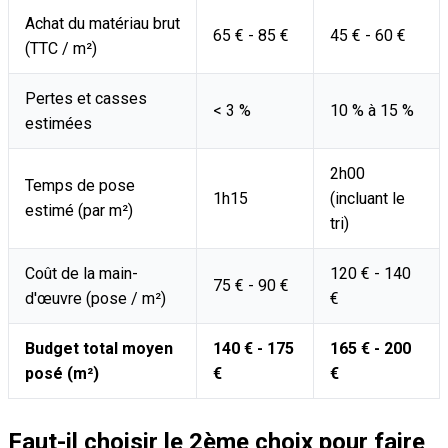
Achat du matériau brut
65 € - 85 €
45 € - 60 €
(TTC / m²)
Pertes et casses
< 3 %
10 % à 15 %
estimées
2h00
Temps de pose
1h15
(incluant le
estimé (par m²)
tri)
Coût de la main-
120 € - 140
75 € - 90 €
d'œuvre (pose / m²)
€
Budget total moyen
140 € - 175
165 € - 200
posé (m²)
€
€
Faut-il choisir le 2ème choix pour faire