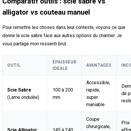
Comparatif outils : scie sabre vs
alligator vs couteau manuel
Pour remettre les choses dans leur contexte, voyons ce que
donne la scie sabre face aux autres options du chantier. Je
vous partage mon ressenti brut.
ÉPAISSEUR
OUTIL
AVANTAGES
INC
IDÉALE
Accessible,
Dem
Scie Sabre
100 à 200
rapide,
de p
(Lame ondulée)
mm
super
rest
maniable.
Coupe
Prix
chirurgicale,
Scie Alligator
145 à 240
effra