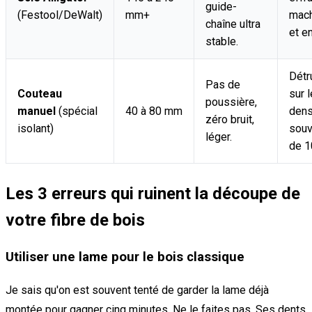
guide-
(Festool/DeWalt)
mm+
mach
chaîne ultra
et e
stable.
Détr
Pas de
Couteau
sur 
poussière,
manuel
(spécial
40 à 80 mm
dens
zéro bruit,
isolant)
souv
léger.
de 1
Les 3 erreurs qui ruinent la découpe de
votre fibre de bois
Utiliser une lame pour le bois classique
Je sais qu'on est souvent tenté de garder la lame déjà
montée pour gagner cinq minutes. Ne le faites pas. Ses dents