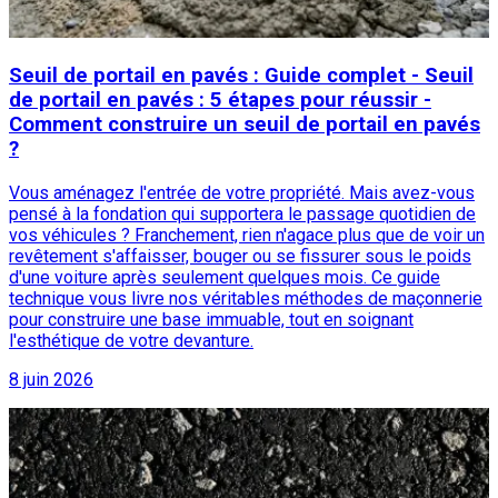
Seuil de portail en pavés : Guide complet - Seuil
de portail en pavés : 5 étapes pour réussir -
Comment construire un seuil de portail en pavés
?
Vous aménagez l'entrée de votre propriété. Mais avez-vous
pensé à la fondation qui supportera le passage quotidien de
vos véhicules ? Franchement, rien n'agace plus que de voir un
revêtement s'affaisser, bouger ou se fissurer sous le poids
d'une voiture après seulement quelques mois. Ce guide
technique vous livre nos véritables méthodes de maçonnerie
pour construire une base immuable, tout en soignant
l'esthétique de votre devanture.
8 juin 2026