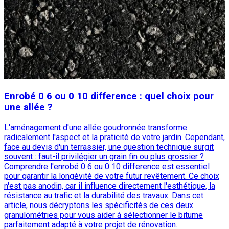
Enrobé 0 6 ou 0 10 difference : quel choix pour
une allée ?
L'aménagement d'une allée goudronnée transforme
radicalement l'aspect et la praticité de votre jardin. Cependant,
face au devis d'un terrassier, une question technique surgit
souvent : faut-il privilégier un grain fin ou plus grossier ?
Comprendre l'enrobé 0 6 ou 0 10 difference est essentiel
pour garantir la longévité de votre futur revêtement. Ce choix
n'est pas anodin, car il influence directement l'esthétique, la
résistance au trafic et la durabilité des travaux. Dans cet
article, nous décryptons les spécificités de ces deux
granulométries pour vous aider à sélectionner le bitume
parfaitement adapté à votre projet de rénovation.