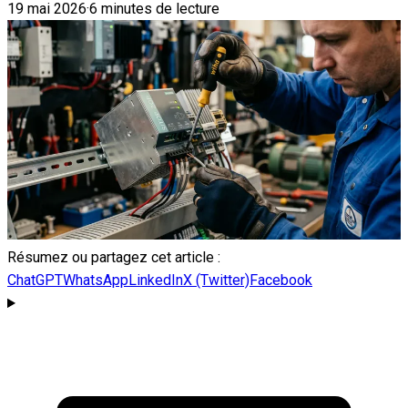
19 mai 2026
·
6 minutes de lecture
Résumez ou partagez cet article :
ChatGPT
WhatsApp
LinkedIn
X (Twitter)
Facebook